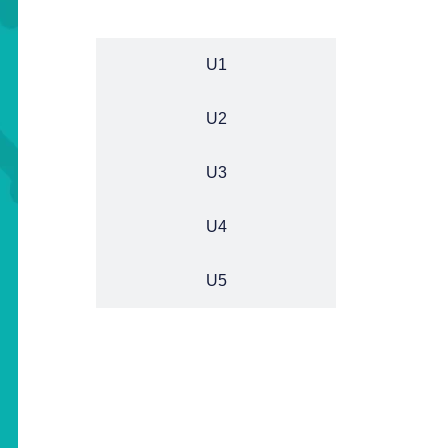
راهنما
U1
U2
U3
U4
U5